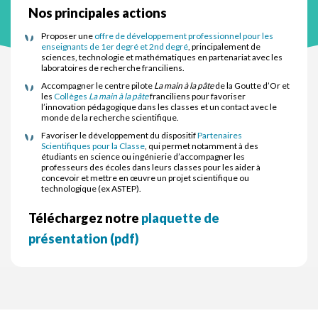
Nos principales actions
Proposer une
offre de développement professionnel pour les
enseignants de 1er degré et 2nd degré
, principalement de
sciences, technologie et mathématiques en partenariat avec les
laboratoires de recherche franciliens.
Accompagner le centre pilote
La main à la pâte
de la Goutte d’Or et
les
Collèges
La main à la pâte
franciliens pour favoriser
l’innovation pédagogique dans les classes et un contact avec le
monde de la recherche scientifique.
Favoriser le développement du dispositif
Partenaires
Scientifiques pour la Classe
, qui permet notamment à des
étudiants en science ou ingénierie d’accompagner les
professeurs des écoles dans leurs classes pour les aider à
concevoir et mettre en œuvre un projet scientifique ou
technologique (ex ASTEP).
Téléchargez notre
plaquette de
présentation (pdf)