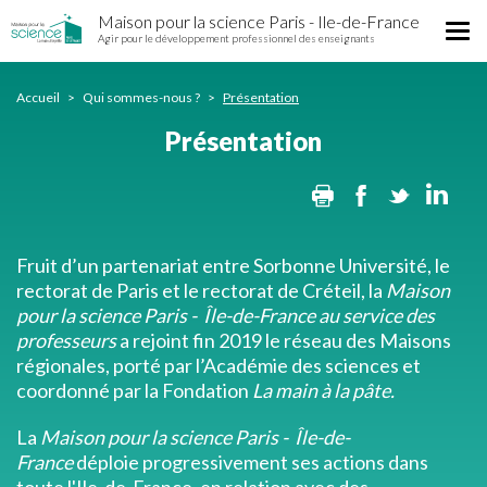
Présentation
Aller
Maison pour la science Paris - Ile-de-France
Tog
au
Agir pour le développement professionnel des enseignants
nav
contenu
principal
Accueil
Qui sommes-nous ?
Présentation
Présentation
Print
Facebook
Twitter
Lin
Fruit d’un partenariat entre Sorbonne Université, le
rectorat de Paris et le rectorat de Créteil, la
Maison
pour la science Paris - Île-de-France au service des
professeurs
a rejoint fin 2019 le réseau des Maisons
régionales, porté par l’Académie des sciences et
coordonné par la Fondation
La main à la pâte.
La
Maison pour la science Paris - Île-de-
France
déploie progressivement ses actions dans