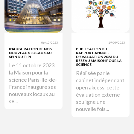
06/10/2023
19/09/2023
INAUGURATION DE NOS
PUBLICATION DU
NOUVEAUX LOCAUX AU
RAPPORT ANNUEL
SEIN DU TIPI
D'ÉVALUATION 2023 DU
RÉSEAU MAISON POUR LA
Le 11 octobre 2023,
SCIENCE
la Maison pour la
Réalisée par le
science Paris-Ile-de-
cabinet indépendant
France inaugure ses
open akcess, cette
nouveaux locaux au
évaluation externe
se...
souligne une
nouvelle fois...