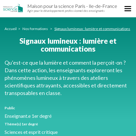
Signaux
Aller
Maison pour la science Paris - Ile-de-France
lumineux
Tog
au
Agir pour le développement professionnel des enseignants
:
nav
contenu
lumière
principal
et
Accueil
Nos formations
Signaux lumineux : lumière et communications
communications
Signaux lumineux : lumière et
communications
Qu’est-ce que la lumière et comment la perçoit-on ?
Dans cette action, les enseignants exploreront les
phénomènes lumineux à travers des ateliers
scientifiques attrayants, accessibles et directement
transposables en classe.
Public
Enseignant.e 1er degré
Thème(s) 1er degré
Sciences et esprit critique