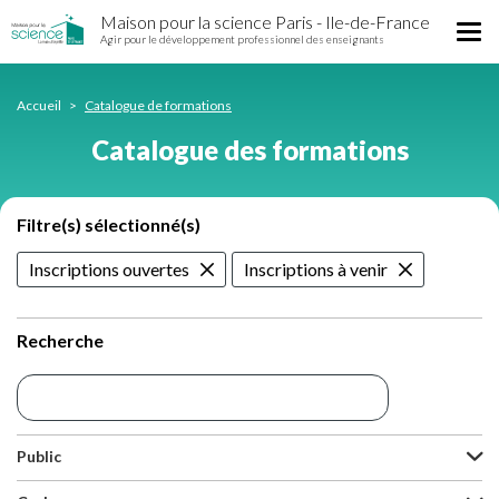
Catalogue
Aller
Maison pour la science Paris - Ile-de-France
des
Tog
au
Agir pour le développement professionnel des enseignants
formations
nav
contenu
principal
Accueil
Catalogue de formations
Catalogue des formations
Filtre(s) sélectionné(s)
Inscriptions ouvertes
Inscriptions à venir
Recherche
Public