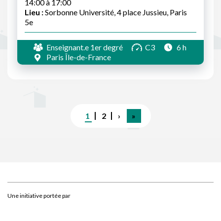
14:00 à 17:00
Lieu :
Sorbonne Université, 4 place Jussieu, Paris
5e
Enseignant.e 1er degré
C3
6 h
Paris Île-de-France
Pagination
Page
1
Page
2
Page
›
Dernière
»
courante
suivante
page
Une initiative portée par