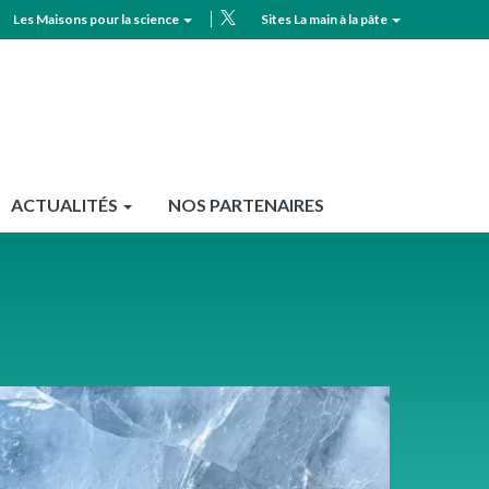
Les Maisons pour la science
Sites La main à la pâte
MPLS
Top
header
ACTUALITÉS
NOS PARTENAIRES