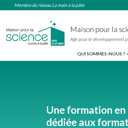
Home
Aller
Membre du réseau La main à la pâte
Région
au
contenu
principal
Maison pour la sci
Agir pour le développement p
QUI SOMMES-NOUS ?
MPLS
IdF
Nav
Principale
Une formation en 
dédiée aux format