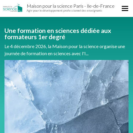
Home
Aller
Maison pour la science Paris - Ile-de-France
Région
Tog
au
Agir pour le développement professionnel des enseignants
nav
contenu
principal
Une formation en sciences dédiée aux
formateurs 1er degré
Le 4 décembre 2026, la Maison pour la science organise une
journée de formation en sciences avec l'I...